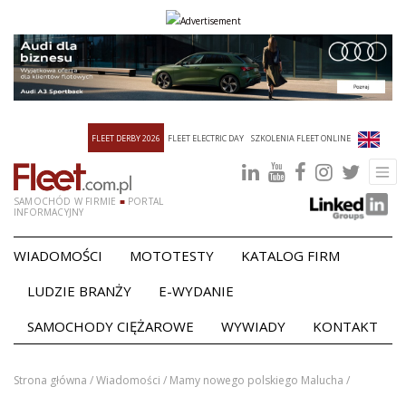
FLEET DERBY 2026
FLEET ELECTRIC DAY
SZKOLENIA FLEET ONLINE
SAMOCHÓD W FIRMIE
■
PORTAL
INFORMACYJNY
WIADOMOŚCI
MOTOTESTY
KATALOG FIRM
LUDZIE BRANŻY
E-WYDANIE
SAMOCHODY CIĘŻAROWE
WYWIADY
KONTAKT
Strona główna /
Wiadomości /
Mamy nowego polskiego Malucha /