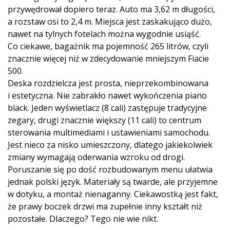
przywędrował dopiero teraz. Auto ma 3,62 m długości,
a rozstaw osi to 2,4 m. Miejsca jest zaskakująco dużo,
nawet na tylnych fotelach można wygodnie usiąść.
Co ciekawe, bagażnik ma pojemność 265 litrów, czyli
znacznie więcej niż w zdecydowanie mniejszym Fiacie
500.
Deska rozdzielcza jest prosta, nieprzekombinowana
i estetyczna. Nie zabrakło nawet wykończenia piano
black. Jeden wyświetlacz (8 cali) zastępuje tradycyjne
zegary, drugi znacznie większy (11 cali) to centrum
sterowania multimediami i ustawieniami samochodu.
Jest nieco za nisko umieszczony, dlatego jakiekolwiek
zmiany wymagają oderwania wzroku od drogi.
Poruszanie się po dość rozbudowanym menu ułatwia
jednak polski język. Materiały są twarde, ale przyjemne
w dotyku, a montaż nienaganny. Ciekawostką jest fakt,
że prawy boczek drzwi ma zupełnie inny kształt niż
pozostałe. Dlaczego? Tego nie wie nikt.