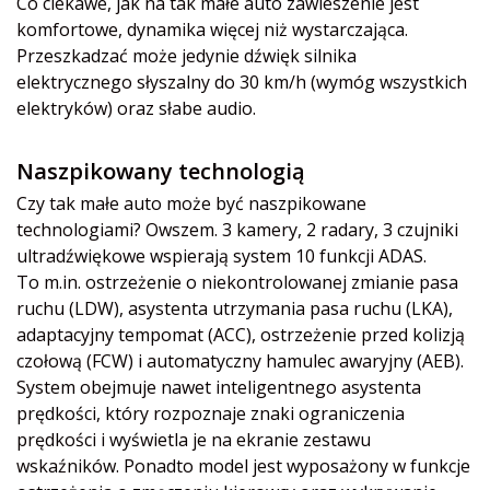
Co ciekawe, jak na tak małe auto zawieszenie jest
komfortowe, dynamika więcej niż wystarczająca.
Przeszkadzać może jedynie dźwięk silnika
elektrycznego słyszalny do 30 km/h (wymóg wszystkich
elektryków) oraz słabe audio.
Naszpikowany technologią
Czy tak małe auto może być naszpikowane
technologiami? Owszem. 3 kamery, 2 radary, 3 czujniki
ultradźwiękowe wspierają system 10 funkcji ADAS.
To m.in. ostrzeżenie o niekontrolowanej zmianie pasa
ruchu (LDW), asystenta utrzymania pasa ruchu (LKA),
adaptacyjny tempomat (ACC), ostrzeżenie przed kolizją
czołową (FCW) i automatyczny hamulec awaryjny (AEB).
System obejmuje nawet inteligentnego asystenta
prędkości, który rozpoznaje znaki ograniczenia
prędkości i wyświetla je na ekranie zestawu
wskaźników. Ponadto model jest wyposażony w funkcje