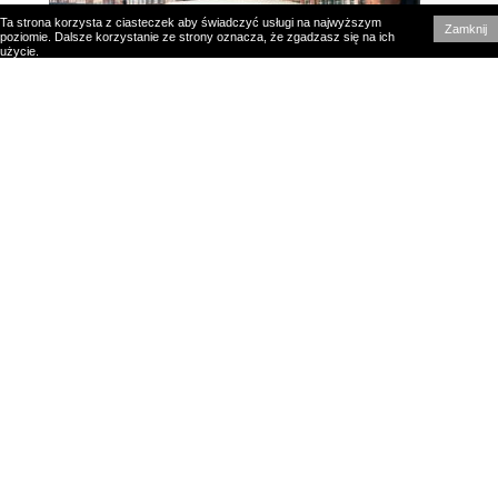
Ta strona korzysta z ciasteczek aby świadczyć usługi na najwyższym
Zamknij
poziomie. Dalsze korzystanie ze strony oznacza, że zgadzasz się na ich
użycie.
Samochody
Fiat wskrzesza Multiplę. Ale nie tę ostatnią, tylko
tę pierwszą
Jeden z najbardziej kontrowersyjnych samochodów w historii
motoryzacji może doczekać się następcy. Fiat pracuje nad
wskrzeszeniem nazwy Multipla i to