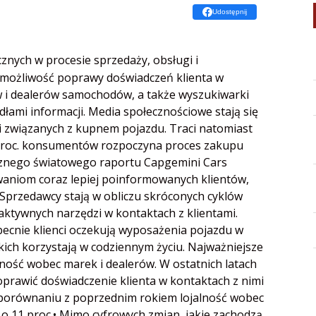
Udostępnij
znych w procesie sprzedaży, obsługi i
 możliwość poprawy doświadczeń klienta w
w i dealerów samochodów, a także wyszukiwarki
łami informacji. Media społecznościowe stają się
i związanych z kupnem pojazdu. Traci natomiast
94 proc. konsumentów rozpoczyna proces zakupu
cznego światowego raportu Capgemini Cars
waniom coraz lepiej poinformowanych klientów,
Sprzedawcy stają w obliczu skróconych cyklów
aktywnych narzędzi w kontaktach z klientami.
ecnie klienci oczekują wyposażenia pojazdu w
akich korzystają w codziennym życiu. Najważniejsze
lność wobec marek i dealerów. W ostatnich latach
poprawić doświadczenie klienta w kontaktach z nimi
. W porównaniu z poprzednim rokiem lojalność wobec
 o 11 proc.• Mimo cyfrowych zmian, jakie zachodzą