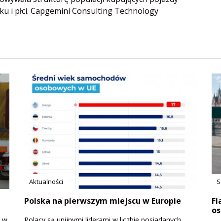
u i płci. Capgemini Consulting Technology
Aktualności
S
Polska na pierwszym miejscu w Europie
Fi
os
ć w
Polacy są unijnymi liderami w liczbie posiadanych