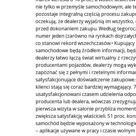
nie tylko w przemyśle samochodowym, ale te
pozostaje integralną częścią procesu zakup
oczekują, że dealerzy wyjaśnią im wszystko, c
przed dokonaniem zakupu. Według tegoroczn
numer jeden (zarówno na rynkach dojrzałych 
co stanowi rekord wszechczasów.• Kupujący 
samochodowe będą źródłem informacji, będą 
dealerzy łatwo łączą świat wirtualny z rzeczy
producentami pojazdów, dealerzy mogą wyk
zapoznać się z pełnymi i rzetelnymi informa
satysfakcjonujące doświadczenie zakupowe.•
klienci stają się coraz bardziej wymagający. 
usatysfakcjonowani czasem udzielenia odpow
producenta lub dealera, wówczas zrezygnują 
pierwsza wizyta w salonie przybliża moment
zwiększa satysfakcję właścicieli. 51 proc.
samochód będzie wyposażony w technologie, 
– aplikacje używane w pracy i czasie wolnym