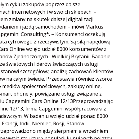
ałym cyklu zakupów poprzez dalsze
nach internetowych i w swoich sklepach. –
 zmiany na skutek dalszej digitalizacji
iadaniem i jazdą samochodem – mówi Markus
Capgemini Consulting*. – Konsumenci oczekują
ata cyfrowego z rzeczywistym. Są siłą napędową
 Cars Online wzięło udział 8000 konsumentów z
, Stanów Zjednoczonych i Wielkiej Brytanii. Badanie
e światowych liderów świadczących usługi
, stanowi szczegółową analizę zachowań klientów
w na całym świecie. Przedstawia również wzorce
 mediów społecznościowych, zakupy online,
 smart phone'y, powiązane usługi związane z
iu Capgemini Cars Online 12/13Przeprowadzając
ine 12/13, firma Capgemini współpracowała z
adawczym. W badaniu wzięło udział ponad 8000
rancji, Indii, Niemiec, Rosji, Stanów
a przeprowadzono między sierpniem a wrześniem
wywała strukturę populacji kupujących pojazdy