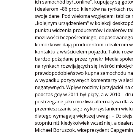
ich samochód był „online", kupujący są go
i dealerom –86 proc. klientów na rynkach ro
swoje dane. Pod wieloma względami tablica r
„kolejnym urządzeniem" w kolekcji desktopó
punktu widzenia producentów i dealerów t
możliwości bezpośredniego, dopasowanego d
komórkowe dają producentom i dealerom wy
kontaktu z właścicielem pojazdu. Takie rozw
bardzo pożądane przez rynek.• Media społec
na rynkach rozwijających się i wśród młody
prawdopodobieństwo kupna samochodu na ryn
w wypadku pozytywnych komentarzy w sieci 
negatywnych. Wpływ rodziny i przyjaciół na 
podczas gdy w 2011 był piąty, a w 2010 – dr
postrzegane jako możliwa alternatywa dla 
przemieszczanie się z wykorzystaniem wielu
dlatego wymagają większej uwagi. – Dzisiejsi
stopniu niż kiedykolwiek wcześniej, a deale
Michael Boruszok, wiceprezydent Capgemini 