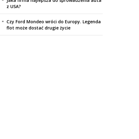
Jaka firma najlepsza do sprowadzenia auta
z USA?
Czy Ford Mondeo wróci do Europy. Legenda
flot może dostać drugie życie