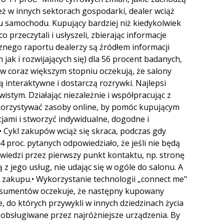
ż w innych sektorach gospodarki, dealer wciąż
u samochodu. Kupujący bardziej niż kiedykolwiek
o przeczytali i usłyszeli, zbierając informacje
ego raportu dealerzy są źródłem informacji
jak i rozwijających się) dla 56 procent badanych,
w coraz większym stopniu oczekują, że salony
interaktywne i dostarczą rozrywki. Najlepsi
wistym. Działając niezależnie i współpracując z
orzystywać zasoby online, by pomóc kupującym
cjami i stworzyć indywidualne, dogodne i
 Cykl zakupów wciąż się skraca, podczas gdy
74 proc. pytanych odpowiedziało, że jeśli nie będą
iedzi przez pierwszy punkt kontaktu, np. stronę
z jego usług, nie udając się w ogóle do salonu. A
 zakupu.• Wykorzystanie technologii „connect me"
 konsumentów oczekuje, że następny kupowany
do których przywykli w innych dziedzinach życia
 obsługiwane przez najróżniejsze urządzenia. By