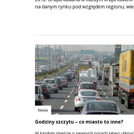
na danym rynku pod względem regionu, wiek
News
Godziny szczytu – co miasto to inne?
W każdym mieście o pewnych porach łatwo utkną