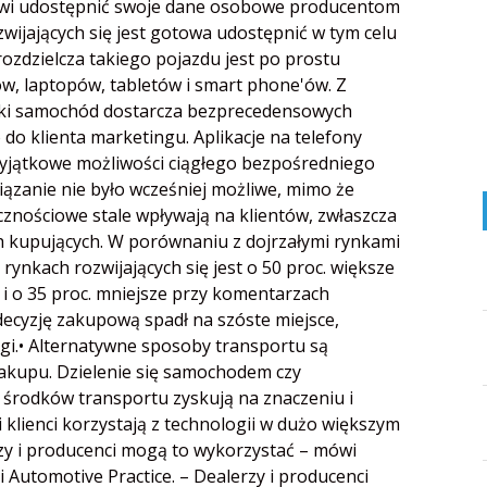
towi udostępnić swoje dane osobowe producentom
zwijających się jest gotowa udostępnić w tym celu
ozdzielcza takiego pojazdu jest po prostu
w, laptopów, tabletów i smart phone'ów. Z
aki samochód dostarcza bezprecedensowych
o klienta marketingu. Aplikacje na telefony
jątkowe możliwości ciągłego bezpośredniego
iązanie nie było wcześniej możliwe, mimo że
znościowe stale wpływają na klientów, zwłaszcza
ch kupujących. W porównaniu z dojrzałymi rynkami
kach rozwijających się jest o 50 proc. większe
i o 35 proc. mniejsze przy komentarzach
decyzję zakupową spadł na szóste miejsce,
ugi.• Alternatywne sposoby transportu są
zakupu. Dzielenie się samochodem czy
 środków transportu zyskują na znaczeniu i
 klienci korzystają z technologii w dużo większym
rzy i producenci mogą to wykorzystać – mówi
Automotive Practice. – Dealerzy i producenci