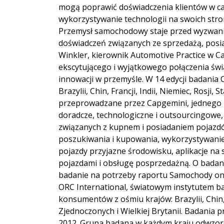
mogą poprawić doświadczenia klientów w c
wykorzystywanie technologii na swoich stro
Przemysł samochodowy staje przed wyzwaniem
doświadczeń związanych ze sprzedażą, pos
Winkler, kierownik Automotive Practice w 
ekscytującego i wyjątkowego połączenia świ
innowacji w przemyśle. W 14 edycji badania
Brazylii, Chin, Francji, Indii, Niemiec, Rosji
przeprowadzane przez Capgemini, jednego z
doradcze, technologiczne i outsourcingowe
związanych z kupnem i posiadaniem pojazdó
poszukiwania i kupowania, wykorzystywanie
pojazdy przyjazne środowisku, aplikacje na
pojazdami i obsługę posprzedażną. O badan
badanie na potrzeby raportu Samochody onl
ORC International, światowym instytutem b
konsumentów z ośmiu krajów: Brazylii, Chin, F
Zjednoczonych i Wielkiej Brytanii. Badani
2012. Grupa badana w każdym kraju odwzoro