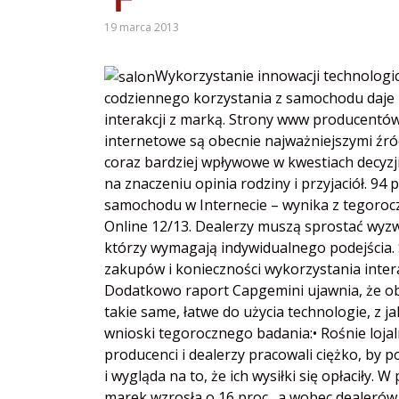
19 marca 2013
Wykorzystanie innowacji technologic
codziennego korzystania z samochodu daje
interakcji z marką. Strony www producentó
internetowe są obecnie najważniejszymi źród
coraz bardziej wpływowe w kwestiach decyzj
na znaczeniu opinia rodziny i przyjaciół. 
samochodu w Internecie – wynika z tegoro
Online 12/13. Dealerzy muszą sprostać wyz
którzy wymagają indywidualnego podejścia. 
zakupów i konieczności wykorzystania inter
Dodatkowo raport Capgemini ujawnia, że ob
takie same, łatwe do użycia technologie, z j
wnioski tegorocznego badania:• Rośnie loja
producenci i dealerzy pracowali ciężko, by 
i wygląda na to, że ich wysiłki się opłaciły
marek wzrosła o 16 proc., a wobec dealerów