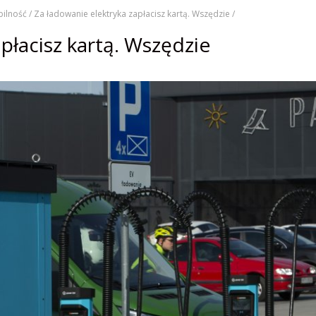
ilność /
Za ładowanie elektryka zapłacisz kartą. Wszędzie /
płacisz kartą. Wszędzie