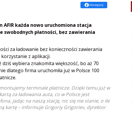
Udostępnij
em AFIR każda nowo uruchomiona stacja
e swobodnych płatności, bez zawierania
ności za ładowanie bez konieczności zawierania
orzystanie z aplikacji.
ż dziś wybiera znakomita większość, bo aż 70
ie dlatego firma uruchomiła już w Polsce 100
atnicze.
, montujemy terminale płatnicze. Dzięki temu już w
artą za ładowania auta, co w Polsce jest
a, jadąc na naszą stację, nic się nie stanie, o ile
ną kartę – informuje Grigoriy Grigoriev, dyrektor