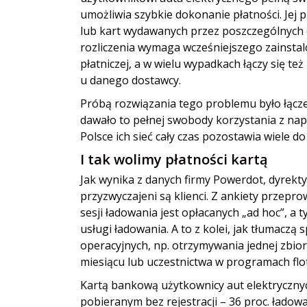
umożliwia szybkie dokonanie płatności. Jej p
lub kart wydawanych przez poszczególnych
rozliczenia wymaga wcześniejszego zainstalo
płatniczej, a w wielu wypadkach łączy się 
u danego dostawcy.
Próbą rozwiązania tego problemu było łączen
dawało to pełnej swobody korzystania z napo
Polsce ich sieć cały czas pozostawia wiele do
I tak wolimy płatności kartą
Jak wynika z danych firmy Powerdot, dyrekty
przyzwyczajeni są klienci. Z ankiety przepr
sesji ładowania jest opłacanych „ad hoc”, a t
usługi ładowania. A to z kolei, jak tłumaczą 
operacyjnych, np. otrzymywania jednej zbior
miesiącu lub uczestnictwa w programach flot
Kartą bankową użytkownicy aut elektrycznyc
pobieranym bez rejestracji – 36 proc. ładow