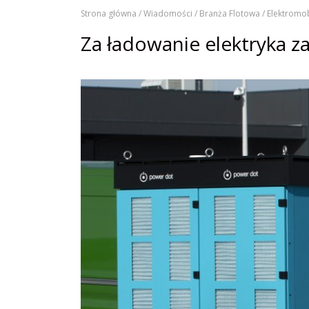
Strona główna /
Wiadomości /
Branża Flotowa /
Elektromob
Za ładowanie elektryka za