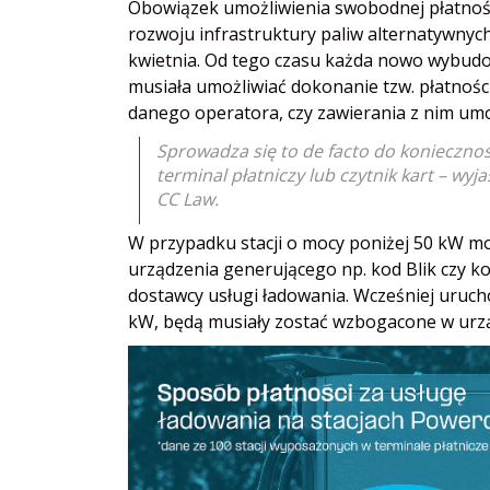
Obowiązek umożliwienia swobodnej płatności
rozwoju infrastruktury paliw alternatywnyc
kwietnia. Od tego czasu każda nowo wybudo
musiała umożliwiać dokonanie tzw. płatności 
danego operatora, czy zawierania z nim um
Sprowadza się to de facto do konieczno
terminal płatniczy lub czytnik kart – wy
CC Law.
W przypadku stacji o mocy poniżej 50 kW mo
urządzenia generującego np. kod Blik czy ko
dostawcy usługi ładowania. Wcześniej urucho
kW, będą musiały zostać wzbogacone w urzą