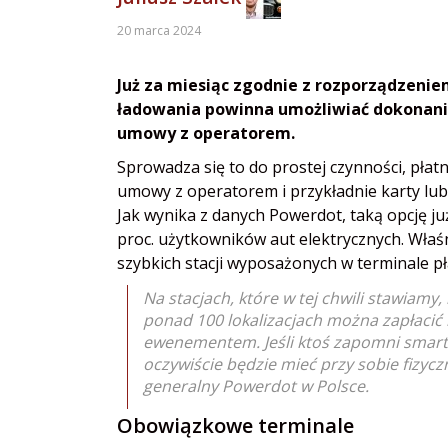
20 marca 2024
Już za miesiąc zgodnie z rozporządzeni
ładowania powinna umożliwiać dokonani
umowy z operatorem.
Sprowadza się to do prostej czynności, płat
umowy z operatorem i przykładnie karty lub k
Jak wynika z danych Powerdot, taką opcję ju
proc. użytkowników aut elektrycznych. Właśn
szybkich stacji wyposażonych w terminale pł
Na stacjach, które w tej chwili stawiamy
ponad 100 lokalizacjach można zapłacić k
ewenementem. Jeśli ktoś zapomni smartfon
oczywiście będzie mieć przy sobie fizycz
generalny Powerdot w Polsce.
Obowiązkowe terminale