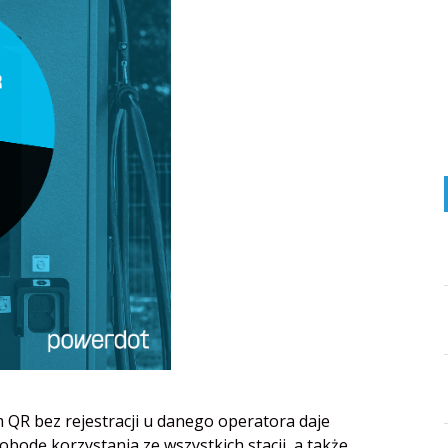
 QR bez rejestracji u danego operatora daje
bodę korzystania ze wszystkich stacji, a także