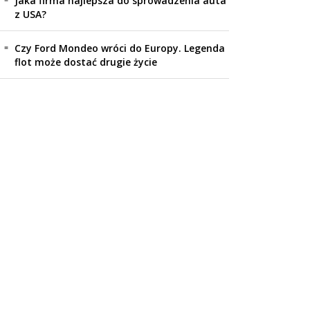
Jaka firma najlepsza do sprowadzenia auta
z USA?
Czy Ford Mondeo wróci do Europy. Legenda
flot może dostać drugie życie